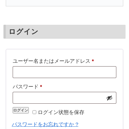
ログイン
ユーザー名またはメールアドレス
*
パスワード
*
ログイン
ログイン状態を保存
パスワードをお忘れですか ?