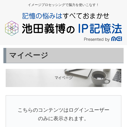
イメージプロセッシングで脳力を使いこなす！
マイページ
こちらのコンテンツはログインユーザー
のみに表示されます。