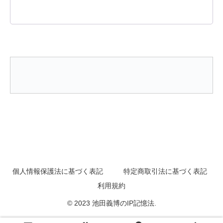
個人情報保護法に基づく表記
特定商取引法に基づく表記
利用規約
© 2023 池田義博のIP記憶法.