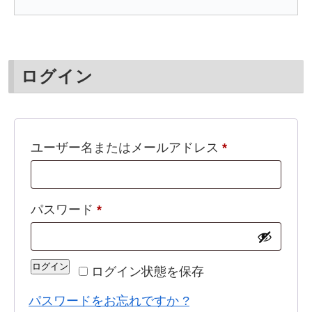
ログイン
ユーザー名またはメールアドレス
*
パスワード
*
ログイン
ログイン状態を保存
パスワードをお忘れですか ?