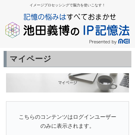
イメージプロセッシングで脳力を使いこなす！
マイページ
こちらのコンテンツはログインユーザー
のみに表示されます。